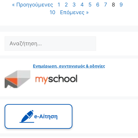
« Προηγούμενες
1
2
3
4
5
6
7
8
9
10
Επόμενες »
Ενημέρωση, συντονισμός & οδηγίες
e‑Αίτηση