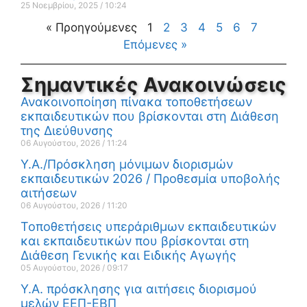
25 Νοεμβρίου, 2025
10:24
« Προηγούμενες
1
2
3
4
5
6
7
Επόμενες »
Σημαντικές Ανακοινώσεις
Ανακοινοποίηση πίνακα τοποθετήσεων
εκπαιδευτικών που βρίσκονται στη Διάθεση
της Διεύθυνσης
06 Αυγούστου, 2026
11:24
Υ.Α./Πρόσκληση μόνιμων διορισμών
εκπαιδευτικών 2026 / Προθεσμία υποβολής
αιτήσεων
06 Αυγούστου, 2026
11:20
Τοποθετήσεις υπεράριθμων εκπαιδευτικών
και εκπαιδευτικών που βρίσκονται στη
Διάθεση Γενικής και Ειδικής Αγωγής
05 Αυγούστου, 2026
09:17
Υ.Α. πρόσκλησης για αιτήσεις διορισμού
μελών ΕΕΠ-ΕΒΠ